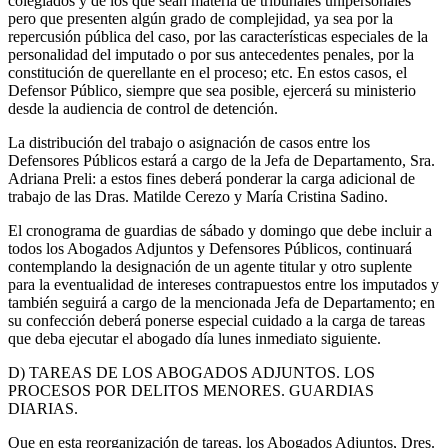
colegiados y de los que sean materia de tribunales unipersonales
pero que presenten algún grado de complejidad, ya sea por la
repercusión pública del caso, por las características especiales de la
personalidad del imputado o por sus antecedentes penales, por la
constitución de querellante en el proceso; etc. En estos casos, el
Defensor Público, siempre que sea posible, ejercerá su ministerio
desde la audiencia de control de detención.
La distribución del trabajo o asignación de casos entre los
Defensores Públicos estará a cargo de la Jefa de Departamento, Sra.
Adriana Preli: a estos fines deberá ponderar la carga adicional de
trabajo de las Dras. Matilde Cerezo y María Cristina Sadino.
El cronograma de guardias de sábado y domingo que debe incluir a
todos los Abogados Adjuntos y Defensores Públicos, continuará
contemplando la designación de un agente titular y otro suplente
para la eventualidad de intereses contrapuestos entre los imputados y
también seguirá a cargo de la mencionada Jefa de Departamento; en
su confección deberá ponerse especial cuidado a la carga de tareas
que deba ejecutar el abogado día lunes inmediato siguiente.
D) TAREAS DE LOS ABOGADOS ADJUNTOS. LOS
PROCESOS POR DELITOS MENORES. GUARDIAS
DIARIAS.
Que en esta reorganización de tareas, los Abogados Adjuntos, Dres.