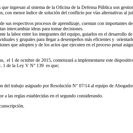
s que ingresan al sistema de la Oficina de la Defensa Pública son gesti
, con menor índice de solución del conflicto por vías alternativas al ju
 sus respectivos procesos de aprendizaje, cuentan con importantes destr
tan intercambiar ideas para tomar decisiones.
te la labor entre los integrantes del equipo, guiarlos en el desarrollo de
viduales y grupales para llegar a desempeños más eficientes y orientarl
siones que adopten y de los actos que ejecuten en el proceso penal asi
as, el 1 de octubre de 2015, comenzará a implementarse este dispositivo
inc. 1 de la Ley V N° 139 es que;
n del trabajo asignado por Resolución N° 07/14 al equipo de Abogados 
or a las reglas establecidas en el segundo considerando.
rcunscripción.