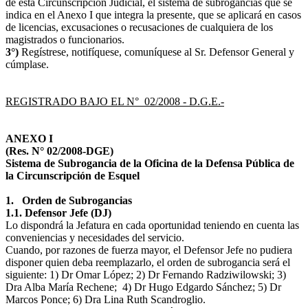
de esta Circunscripción Judicial, el sistema de subrogancias que se
indica en el Anexo I que integra la presente, que se aplicará en casos
de licencias, excusaciones o recusaciones de cualquiera de los
magistrados o funcionarios.
3°)
Regístrese, notifíquese, comuníquese al Sr. Defensor General y
cúmplase.
REGISTRADO BAJO EL N° 02/2008 - D.G.E.-
ANEXO I
(Res. N° 02/2008-DGE)
Sistema de Subrogancia de la Oficina de la Defensa Pública de
la Circunscripción de Esquel
1.
Orden de Subrogancias
1.1.
Defensor Jefe (DJ)
Lo dispondrá la Jefatura en cada oportunidad teniendo en cuenta las
conveniencias y necesidades del servicio.
Cuando, por razones de fuerza mayor, el Defensor Jefe no pudiera
disponer quien deba reemplazarlo, el orden de subrogancia será el
siguiente: 1) Dr Omar López; 2) Dr Fernando Radziwilowski; 3)
Dra Alba María Rechene; 4) Dr Hugo Edgardo Sánchez; 5) Dr
Marcos Ponce; 6) Dra Lina Ruth Scandroglio.