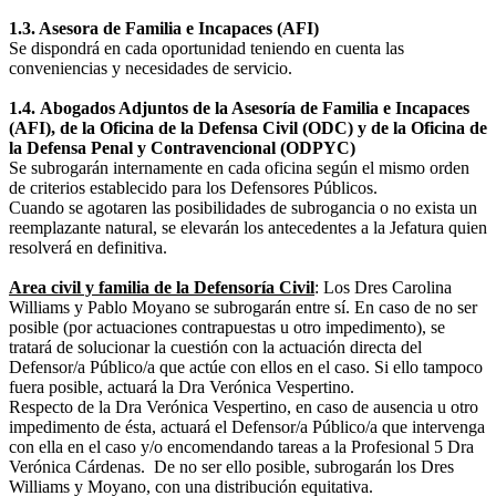
1.3.
Asesora de Familia e Incapaces (AFI)
Se dispondrá en cada oportunidad teniendo en cuenta las
conveniencias y necesidades de servicio.
1.4.
Abogados Adjuntos de
la Asesoría
de Familia e Incapaces
(AFI), de
la Oficina
de
la Defensa Civil
(ODC) y de
la Oficina
de
la Defensa Penal
y Contravencional (ODPYC)
Se subrogarán internamente en cada oficina según el mismo orden
de criterios establecido para los Defensores Públicos.
Cuando se agotaren las posibilidades de subrogancia o no exista un
reemplazante natural, se elevarán los antecedentes a la Jefatura quien
resolverá en definitiva.
Area civil y familia de
la Defensoría Civil
: Los Dres Carolina
Williams y Pablo Moyano se subrogarán entre sí. En caso de no ser
posible (por actuaciones contrapuestas u otro impedimento), se
tratará de solucionar la cuestión con la actuación directa del
Defensor/a Público/a que actúe con ellos en el caso. Si ello tampoco
fuera posible, actuará la Dra Verónica Vespertino.
Respecto de la Dra Verónica Vespertino, en caso de ausencia u otro
impedimento de ésta, actuará el Defensor/a Público/a que intervenga
con ella en el caso y/o encomendando tareas a la Profesional 5 Dra
Verónica Cárdenas. De no ser ello posible, subrogarán los Dres
Williams y Moyano, con una distribución equitativa.